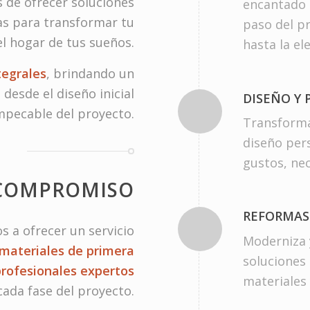
 de ofrecer soluciones
encantado 
as para transformar tu
paso del pr
el hogar de tus sueños.
hasta la el
tegrales
, brindando un
desde el diseño inicial
DISEÑO Y
impecable del proyecto.
Transforma
diseño per
gustos, ne
COMPROMISO
REFORMAS
 a ofrecer un servicio
Moderniza 
materiales de primera
soluciones 
profesionales expertos
materiales 
cada fase del proyecto.