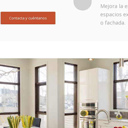
Mejora la e
espacios ex
Contacta y cuéntanos
o fachada.