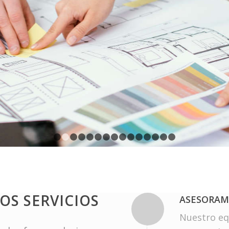
1
2
3
4
5
6
7
8
9
10
11
12
13
14
1
OS SERVICIOS
ASESORAM
Nuestro eq