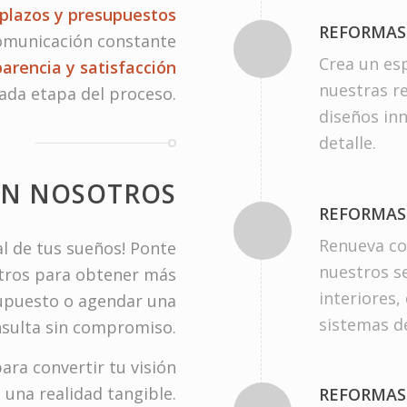
plazos y presupuestos
REFORMAS
omunicación constante
Crea un esp
arencia y satisfacción
nuestras r
ada etapa del proceso.
diseños in
detalle.
ON NOSOTROS
REFORMAS 
Renueva c
al de tus sueños! Ponte
nuestros se
tros para obtener más
interiores,
supuesto o agendar una
sistemas de
sulta sin compromiso.
ara convertir tu visión
 una realidad tangible.
REFORMAS